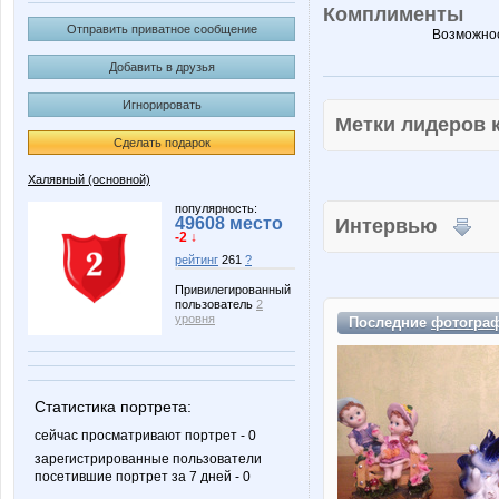
Комплименты
Отправить приватное сообщение
Возможнос
Добавить в друзья
Игнорировать
Метки лидеров
Сделать подарок
Халявный (основной)
популярность:
49608 место
Интервью
-2 ↓
рейтинг
261
?
Привилегированный
пользователь
2
уровня
Последние
фотогра
Статистика портрета:
сейчас просматривают портрет - 0
зарегистрированные пользователи
посетившие портрет за 7 дней - 0